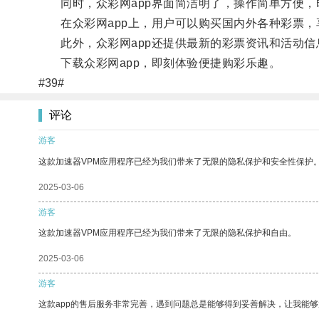
同时，众彩网app界面简洁明了，操作简单方便，
在众彩网app上，用户可以购买国内外各种彩票，
此外，众彩网app还提供最新的彩票资讯和活动信
下载众彩网app，即刻体验便捷购彩乐趣。
#39#
评论
游客
这款加速器VPM应用程序已经为我们带来了无限的隐私保护和安全性保护
2025-03-06
游客
这款加速器VPM应用程序已经为我们带来了无限的隐私保护和自由。
2025-03-06
游客
这款app的售后服务非常完善，遇到问题总是能够得到妥善解决，让我能