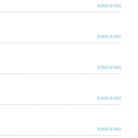
支持
[0]
反对
[0]
支持
[0]
反对
[0]
支持
[0]
反对
[0]
支持
[0]
反对
[0]
支持
[0]
反对
[0]