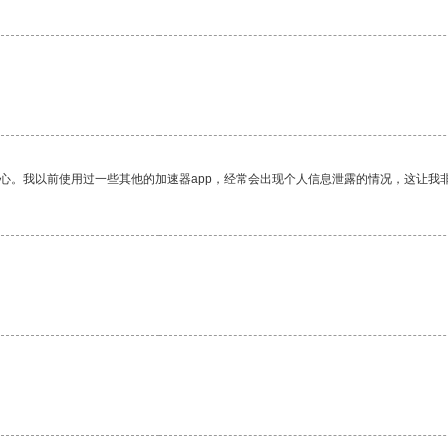
放心。我以前使用过一些其他的加速器app，经常会出现个人信息泄露的情况，这让我