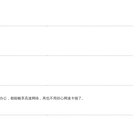
。
作办公，都能畅享高速网络，再也不用担心网速卡顿了。