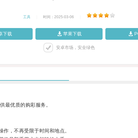
工具
|
时间：2025-03-06
|
卓下载
苹果下载
安卓市场，安全绿色
供最优质的购彩服务。
操作，不再受限于时间和地点。