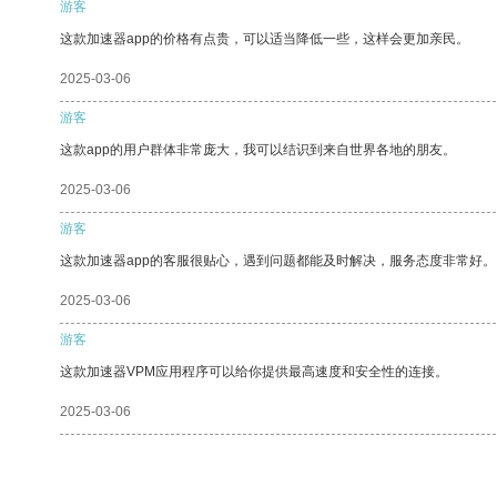
游客
这款加速器app的价格有点贵，可以适当降低一些，这样会更加亲民。
2025-03-06
游客
这款app的用户群体非常庞大，我可以结识到来自世界各地的朋友。
2025-03-06
游客
这款加速器app的客服很贴心，遇到问题都能及时解决，服务态度非常好。
2025-03-06
游客
这款加速器VPM应用程序可以给你提供最高速度和安全性的连接。
2025-03-06