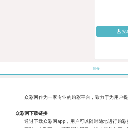
安
简介
众彩网作为一家专业的购彩平台，致力于为用户提
众彩网下载链接
通过下载众彩网app，用户可以随时随地进行购彩