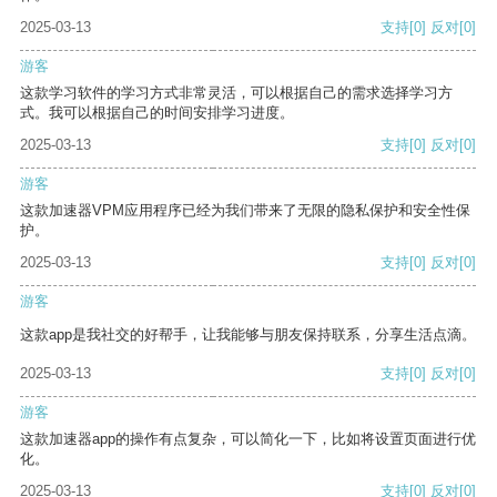
2025-03-13
支持
[0]
反对
[0]
游客
这款学习软件的学习方式非常灵活，可以根据自己的需求选择学习方
式。我可以根据自己的时间安排学习进度。
2025-03-13
支持
[0]
反对
[0]
游客
这款加速器VPM应用程序已经为我们带来了无限的隐私保护和安全性保
护。
2025-03-13
支持
[0]
反对
[0]
游客
这款app是我社交的好帮手，让我能够与朋友保持联系，分享生活点滴。
2025-03-13
支持
[0]
反对
[0]
游客
这款加速器app的操作有点复杂，可以简化一下，比如将设置页面进行优
化。
2025-03-13
支持
[0]
反对
[0]