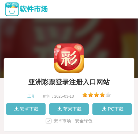
亚洲彩票登录注册入口网站
工具
|
时间：2025-03-13
|
安卓下载
苹果下载
PC下载
安卓市场，安全绿色