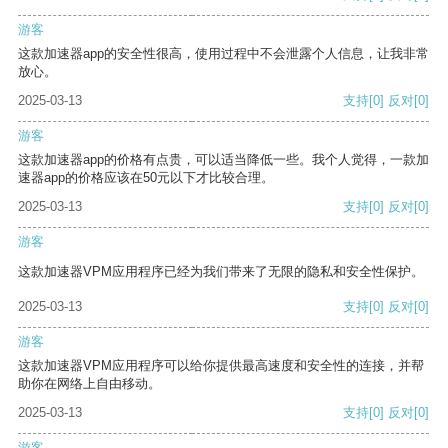
游客
这款加速器app的安全性很高，使用过程中不会泄露个人信息，让我非常
放心。
2025-03-13
支持
[0]
反对
[0]
游客
这款加速器app的价格有点贵，可以适当降低一些。我个人觉得，一款加
速器app的价格应该在50元以下才比较合理。
2025-03-13
支持
[0]
反对
[0]
游客
这款加速器VPM应用程序已经为我们带来了无限的隐私和安全性保护。
2025-03-13
支持
[0]
反对
[0]
游客
这款加速器VPM应用程序可以给你提供最高速度和安全性的连接，并帮
助你在网络上自由移动。
2025-03-13
支持
[0]
反对
[0]
游客