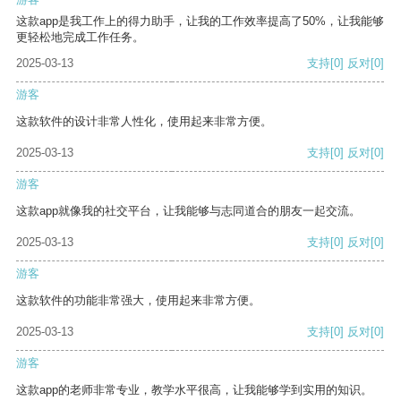
这款app是我工作上的得力助手，让我的工作效率提高了50%，让我能够
更轻松地完成工作任务。
2025-03-13
支持
[0]
反对
[0]
游客
这款软件的设计非常人性化，使用起来非常方便。
2025-03-13
支持
[0]
反对
[0]
游客
这款app就像我的社交平台，让我能够与志同道合的朋友一起交流。
2025-03-13
支持
[0]
反对
[0]
游客
这款软件的功能非常强大，使用起来非常方便。
2025-03-13
支持
[0]
反对
[0]
游客
这款app的老师非常专业，教学水平很高，让我能够学到实用的知识。