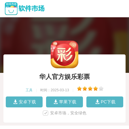
华人官方娱乐彩票
工具
|
时间：2025-03-13
|
安卓下载
苹果下载
PC下载
安卓市场，安全绿色