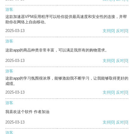
游客
这款加速器VPM应用程序可以给你提供最高速度和安全性的连接，并帮
助你在网络上自由移动。
2025-03-13
支持
[0]
反对
[0]
游客
这款app的商品种类非常丰富，可以满足我所有的购物需求。
2025-03-13
支持
[0]
反对
[0]
游客
这款app的学习氛围很浓厚，能够激励我不断学习，让我能够取得更好的
成绩。
2025-03-13
支持
[0]
反对
[0]
游客
我喜欢这个软件 作者加油
2025-03-13
支持
[0]
反对
[0]
游客