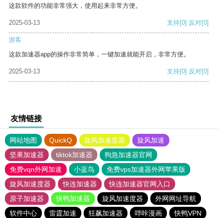
这款软件的功能非常强大，使用起来非常方便。
2025-03-13
支持
[0]
反对
[0]
游客
这款加速器app的操作非常简单，一键加速就能开启，非常方便。
2025-03-13
支持
[0]
反对
[0]
友情链接
网站地图
QuickQ
旋风加速度器
旋风加速
坚果加速器
tiktok加速器
狗急加速器官网
免费vqn外网加速
小蓝鸟
免费vps加速器外网苹果版
旋风加速度器
快连加速器
快连加速器官网入口
原子加速器
快鸭加速器
旋风加速度器
外网网址导航
软件中心
雷霆加速
狂飙加速器
哔咔漫画
快鸭VPN