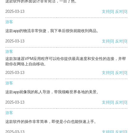
这款软件的界面设计非常简洁，一目了然。
2025-03-13
支持
[0]
反对
[0]
游客
这款app的物流非常快捷，我下单后很快就能收到商品。
2025-03-13
支持
[0]
反对
[0]
游客
这款加速器VPM应用程序可以给你提供最高速度和安全性的连接，并帮
助你在网络上自由移动。
2025-03-13
支持
[0]
反对
[0]
游客
这款app就像我的私人导游，带我领略世界各地的美景。
2025-03-13
支持
[0]
反对
[0]
游客
这款软件的操作非常简单，即使是小白也能快速上手。
2025-03-13
支持
[0]
反对
[0]