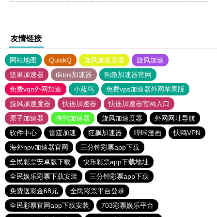
友情链接
网站地图
QuickQ
旋风加速度器
旋风加速
坚果加速器
tiktok加速器
狗急加速器官网
免费vqn外网加速
小蓝鸟
免费vps加速器外网苹果版
旋风加速度器
快连加速器
快连加速器官网入口
原子加速器
快鸭加速器
旋风加速度器
外网网址导航
软件中心
雷霆加速
狂飙加速器
哔咔漫画
快鸭VPN
海外npv加速器官网
三分钟彩票app下载
全民彩票安卓版下载
快乐彩票app下载地址
全民娱乐彩票下载安装
三分钟彩票app下载
免费送彩金68元
全民彩票平台登录
全民彩票官网app下载安装
703彩票娱乐平台