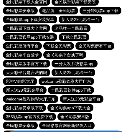
全民彩票下载大全官网
全民娱乐彩票下载安装
全民彩票安卓版
老品牌—全民彩票
三分钟彩票app下载
全民彩票app下载安装安卓
新人送29元彩金平台
全民彩票下载大全官网
老品牌—全民彩票
全民彩票官网app下载安装
下载全民彩票
全民彩票所有平台
下载全民彩票
全民彩票所有平台
全民彩票平台登录
全民彩票平台换了吗
全民彩票版本官方下载
一分大发系统彩票app
天天彩平台是合法的吗
新人送29元彩金平台
彩神Vl购彩大厅
welcome盈彩购彩大厅广东
新人送29元彩金平台
全民彩票软件app下载
welcome盈彩购彩大厅广东
新人送29元彩金平台
全民彩票安卓版下载
全民彩票app下载大全
353彩票app官方免费下载
全民彩票安卓版
全民彩票安卓版
全民彩票官网最新登录入口