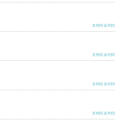
支持
[0]
反对
[0]
支持
[0]
反对
[0]
支持
[0]
反对
[0]
支持
[0]
反对
[0]