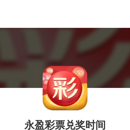
永盈彩票兑奖时间