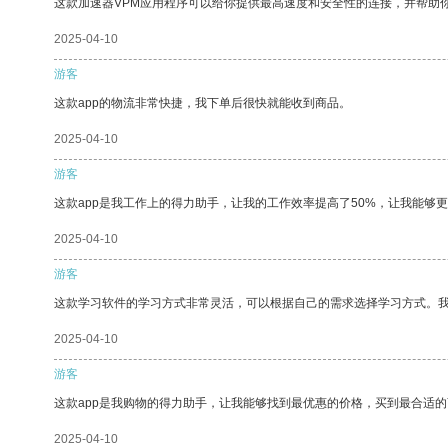
这款加速器VPM应用程序可以给你提供最高速度和安全性的连接，并帮助
2025-04-10
游客
这款app的物流非常快捷，我下单后很快就能收到商品。
2025-04-10
游客
这款app是我工作上的得力助手，让我的工作效率提高了50%，让我能够
2025-04-10
游客
这款学习软件的学习方式非常灵活，可以根据自己的需求选择学习方式。
2025-04-10
游客
这款app是我购物的得力助手，让我能够找到最优惠的价格，买到最合适
2025-04-10