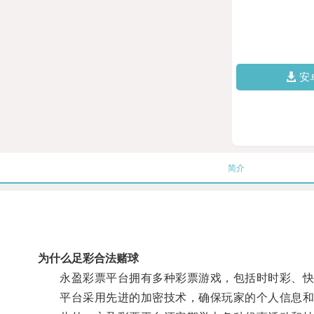
安
简介
为什么足彩合法赌球
永盈彩票平台拥有多种彩票游戏，包括时时彩、快乐
平台采用先进的加密技术，确保玩家的个人信息和