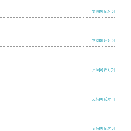
支持
[0]
反对
[0]
支持
[0]
反对
[0]
支持
[0]
反对
[0]
支持
[0]
反对
[0]
支持
[0]
反对
[0]