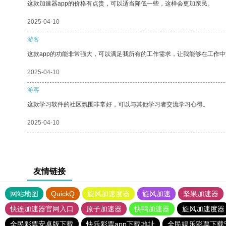
这款加速器app的价格有点贵，可以适当降低一些，这样会更加亲民。
2025-04-10
游客
这款app的功能非常强大，可以满足我所有的工作需求，让我能够在工作
2025-04-10
游客
这款学习软件的社区氛围非常好，可以与其他学习者交流学习心得。
2025-04-10
友情链接
网站地图
QuickQ
旋风加速度器
旋风加速
坚果加速器
快连加速器官网入口
原子加速器
快鸭加速器
旋风加速度器
全民彩票安卓版下载
快乐彩票app下载地址
全民娱乐彩票下载