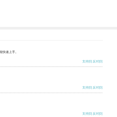
能快速上手。
支持
[0]
反对
[0]
支持
[0]
反对
[0]
支持
[0]
反对
[0]