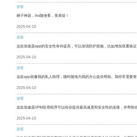
游客
梯子神器，ins随便看，美美哒！
2025-04-10
游客
这款加速器app的安全性有待提高，可以加强防护措施，比如增加双重验证
2025-04-10
游客
这款app就像我的私人助理，随时随地为我的办公提供帮助。我经常需要查
2025-04-10
游客
这款加速器VPM应用程序可以给你提供最高速度和安全性的连接，并帮助
2025-04-10
游客