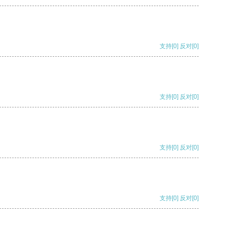
支持
[0]
反对
[0]
支持
[0]
反对
[0]
支持
[0]
反对
[0]
支持
[0]
反对
[0]