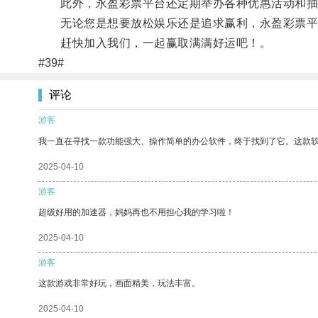
此外，永盈彩票平台还定期举办各种优惠活动和抽
无论您是想要放松娱乐还是追求赢利，永盈彩票平
赶快加入我们，一起赢取满满好运吧！。
#39#
评论
游客
我一直在寻找一款功能强大、操作简单的办公软件，终于找到了它。这款
2025-04-10
游客
超级好用的加速器，妈妈再也不用担心我的学习啦！
2025-04-10
游客
这款游戏非常好玩，画面精美，玩法丰富。
2025-04-10