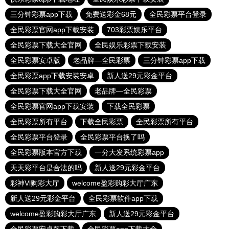
三分钟彩票app下载
免费送彩金68元
全民彩票平台登录
全民彩票官网app下载安装
703彩票娱乐平台
全民彩票下载大全官网
全民娱乐彩票下载安装
全民彩票安卓版
老品牌—全民彩票
三分钟彩票app下载
全民彩票app下载安装安卓
新人送29元彩金平台
全民彩票下载大全官网
老品牌—全民彩票
全民彩票官网app下载安装
下载全民彩票
全民彩票所有平台
下载全民彩票
全民彩票所有平台
全民彩票平台登录
全民彩票平台换了吗
全民彩票版本官方下载
一分大发系统彩票app
天天彩平台是合法的吗
新人送29元彩金平台
彩神Vl购彩大厅
welcome盈彩购彩大厅广东
新人送29元彩金平台
全民彩票软件app下载
welcome盈彩购彩大厅广东
新人送29元彩金平台