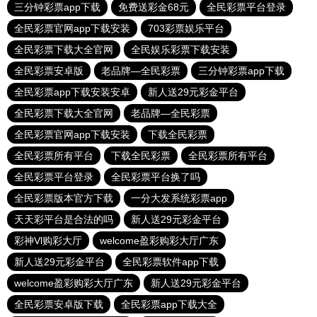
三分钟彩票app下载
免费送彩金68元
全民彩票平台登录
全民彩票官网app下载安装
703彩票娱乐平台
全民彩票下载大全官网
全民娱乐彩票下载安装
全民彩票安卓版
老品牌—全民彩票
三分钟彩票app下载
全民彩票app下载安装安卓
新人送29元彩金平台
全民彩票下载大全官网
老品牌—全民彩票
全民彩票官网app下载安装
下载全民彩票
全民彩票所有平台
下载全民彩票
全民彩票所有平台
全民彩票平台登录
全民彩票平台换了吗
全民彩票版本官方下载
一分大发系统彩票app
天天彩平台是合法的吗
新人送29元彩金平台
彩神Vl购彩大厅
welcome盈彩购彩大厅广东
新人送29元彩金平台
全民彩票软件app下载
welcome盈彩购彩大厅广东
新人送29元彩金平台
全民彩票安卓版下载
全民彩票app下载大全