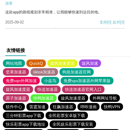
游客
这款app的路线规划非常精准，让我能够快速到达目的地。
2025-09-02
支持
[0]
反对
[0]
友情链接
网站地图
QuickQ
旋风加速度器
旋风加速
坚果加速器
tiktok加速器
狗急加速器官网
免费vqn外网加速
小蓝鸟
免费vps加速器外网苹果版
旋风加速度器
快连加速器
快连加速器官网入口
原子加速器
快鸭加速器
旋风加速度器
外网网址导航
软件中心
雷霆加速
狂飙加速器
哔咔漫画
快鸭VPN
三分钟彩票app下载
全民彩票安卓版下载
快乐彩票app下载地址
全民娱乐彩票下载安装