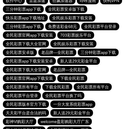
软件中心
雷霆加速
狂飙加速器
哔咔漫画
快鸭VPN
三分钟彩票app下载
全民彩票安卓版下载
快乐彩票app下载地址
全民娱乐彩票下载安装
三分钟彩票app下载
免费送彩金68元
全民彩票平台登录
全民彩票官网app下载安装
703彩票娱乐平台
全民彩票下载大全官网
全民娱乐彩票下载安装
全民彩票安卓版
老品牌—全民彩票
三分钟彩票app下载
全民彩票app下载安装安卓
新人送29元彩金平台
全民彩票下载大全官网
老品牌—全民彩票
全民彩票官网app下载安装
下载全民彩票
全民彩票所有平台
下载全民彩票
全民彩票所有平台
全民彩票平台登录
全民彩票平台换了吗
全民彩票版本官方下载
一分大发系统彩票app
天天彩平台是合法的吗
新人送29元彩金平台
彩神Vl购彩大厅
welcome盈彩购彩大厅广东