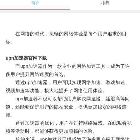
简介
排行
在网络的时代，流畅的网络体验是每个用户追求的目
标。
upn加速器官网下载
而upn加速器作为一款专业的网络加速工具，成为了许
多用户提升网络速度的首选。
通过upn加速器，用户可以实现网络加速、游戏加速、
视频加速等功能，极大地提升了网络使用体验。
upn加速器不仅可以帮助用户解决网速慢、延迟高等问
题，还能够保护用户的隐私安全，提供更加稳定的网络连
接。
通过加速器的优化，用户在进行网络游戏、在线观看视
频等活动时，都能够获得更加顺畅的体验。
总的来说，upn加速器已经成为了许多用户提升网络速