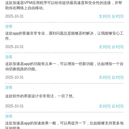
这款加速器VPM应用程序可以给你提供最高速度和安全性的连接，并帮
助你在网络上自由移动。
2025-10-31
支持
[0]
反对
[0]
游客
这款app的客服非常专业，遇到问题总是能够及时解决，让我能够安心工
作。
2025-10-31
支持
[0]
反对
[0]
游客
这款加速器app的功能有点单一，可以增加一些新功能，比如增加一个自
动切换线路的功能。
2025-10-31
支持
[0]
反对
[0]
游客
这款软件的界面设计非常简洁，一目了然。
2025-10-31
支持
[0]
反对
[0]
游客
这款加速器app的加速效果一般，可以再提升一下，比如能够支持更多地
区的线路。