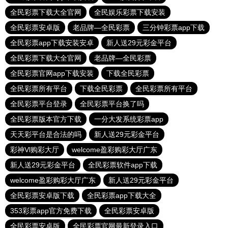
全民彩票下载大全官网
全民娱乐彩票下载安装
全民彩票安卓版
老品牌—全民彩票
三分钟彩票app下载
全民彩票app下载安装安卓
新人送29元彩金平台
全民彩票下载大全官网
老品牌—全民彩票
全民彩票官网app下载安装
下载全民彩票
全民彩票所有平台
下载全民彩票
全民彩票所有平台
全民彩票平台登录
全民彩票平台换了吗
全民彩票版本官方下载
一分大发系统彩票app
天天彩平台是合法的吗
新人送29元彩金平台
彩神Vl购彩大厅
welcome盈彩购彩大厅广东
新人送29元彩金平台
全民彩票软件app下载
welcome盈彩购彩大厅广东
新人送29元彩金平台
全民彩票安卓版下载
全民彩票app下载大全
353彩票app官方免费下载
全民彩票安卓版
全民彩票安卓版
全民彩票官网最新登录入口