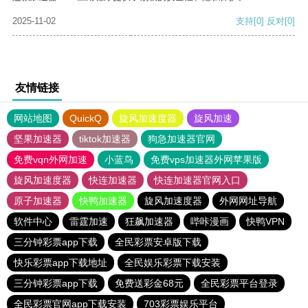
2025-11-02
支持
[0]
反对
[0]
友情链接
网站地图
QuickQ
旋风加速度器
旋风加速
坚果加速器
tiktok加速器
狗急加速器官网
免费vqn外网加速
小蓝鸟
免费vps加速器外网苹果版
旋风加速度器
快连加速器
快连加速器官网入口
原子加速器
快鸭加速器
旋风加速度器
外网网址导航
软件中心
雷霆加速
狂飙加速器
哔咔漫画
快鸭VPN
三分钟彩票app下载
全民彩票安卓版下载
快乐彩票app下载地址
全民娱乐彩票下载安装
三分钟彩票app下载
免费送彩金68元
全民彩票平台登录
全民彩票官网app下载安装
703彩票娱乐平台