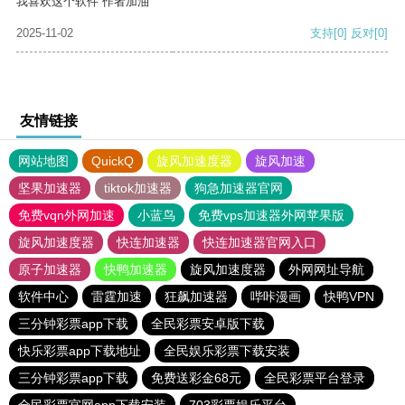
我喜欢这个软件 作者加油
2025-11-02
支持
[0]
反对
[0]
友情链接
网站地图
QuickQ
旋风加速度器
旋风加速
坚果加速器
tiktok加速器
狗急加速器官网
免费vqn外网加速
小蓝鸟
免费vps加速器外网苹果版
旋风加速度器
快连加速器
快连加速器官网入口
原子加速器
快鸭加速器
旋风加速度器
外网网址导航
软件中心
雷霆加速
狂飙加速器
哔咔漫画
快鸭VPN
三分钟彩票app下载
全民彩票安卓版下载
快乐彩票app下载地址
全民娱乐彩票下载安装
三分钟彩票app下载
免费送彩金68元
全民彩票平台登录