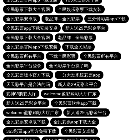
全民彩票官网app下载安装
703彩票娱乐平台
全民彩票下载大全官网
全民娱乐彩票下载安装
全民彩票安卓版
老品牌—全民彩票
三分钟彩票app下载
全民彩票app下载安装安卓
新人送29元彩金平台
全民彩票下载大全官网
老品牌—全民彩票
全民彩票官网app下载安装
下载全民彩票
全民彩票所有平台
下载全民彩票
全民彩票所有平台
全民彩票平台登录
全民彩票平台换了吗
全民彩票版本官方下载
一分大发系统彩票app
天天彩平台是合法的吗
新人送29元彩金平台
彩神Vl购彩大厅
welcome盈彩购彩大厅广东
新人送29元彩金平台
全民彩票软件app下载
welcome盈彩购彩大厅广东
新人送29元彩金平台
全民彩票安卓版下载
全民彩票app下载大全
353彩票app官方免费下载
全民彩票安卓版