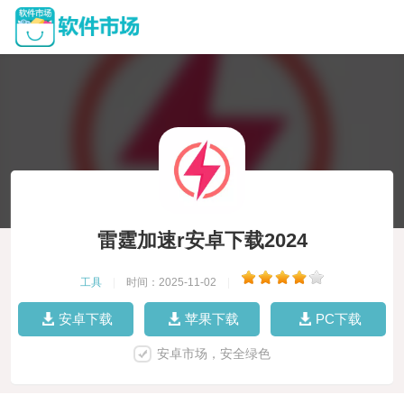
雷霆加速r安卓下载2024
工具
|
时间：2025-11-02
|
安卓下载
苹果下载
PC下载
安卓市场，安全绿色