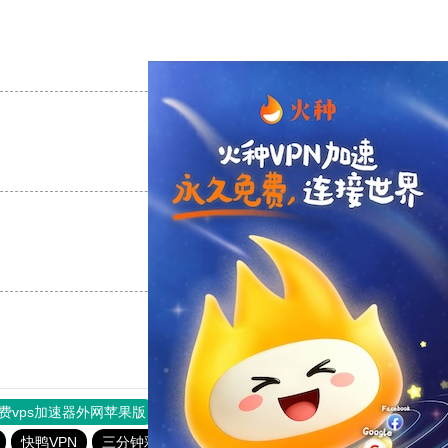
支持
[0]
反对
[0]
支持
[0]
反对
[0]
支持
[0]
反对
[0]
费vps加速器外网苹果版
旋风加速度器
快连加速器
快鸭VPN
三分钟彩票app下载
全民彩票安卓版下载