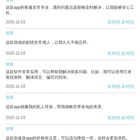
这款app的客服非常专业，遇到问题总是能够及时解决，让我能够安心工
作。
2025-11-03
支持
[0]
反对
[0]
游客
这款游戏的剧情非常感人，让我久久不能忘怀。
2025-11-03
支持
[0]
反对
[0]
游客
这款软件非常实用，可以帮助我解决很多问题。比如，我可以使用它来
查找资料、翻译语言、编写代码等。
2025-11-03
支持
[0]
反对
[0]
游客
这款app就像我的私人导游，带我领略世界各地的美景。
2025-11-03
支持
[0]
反对
[0]
游客
这款加速器app的价格有点贵，可以适当降低一些，这样会更加亲民。