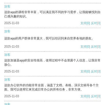
游客
这款app的课程非常丰富，可以满足我不同的学习需求，让我能够找到自
己感兴趣的知识。
2025-11-03
支持
[0]
反对
[0]
游客
这款app的用户群体非常庞大，我可以结识到来自世界各地的朋友。
2025-11-03
支持
[0]
反对
[0]
游客
这款加速器app的安全性很高，使用过程中不会泄露个人信息，让我非常
放心。
2025-11-03
支持
[0]
反对
[0]
游客
这款办公软件的功能非常全面，涵盖了文档、表格、演示文稿等各个方
面。我可以使用它来完成日常办公的所有任务，非常方便。
2025-11-03
支持
[0]
反对
[0]
游客