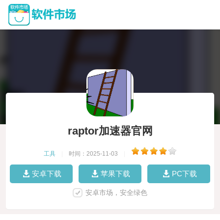
raptor加速器官网
工具
|
时间：2025-11-03
|
安卓下载
苹果下载
PC下载
安卓市场，安全绿色