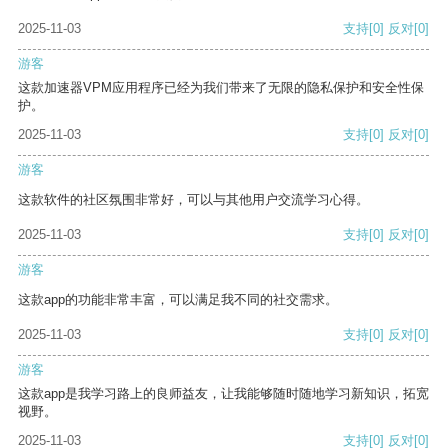
2025-11-03
支持
[0]
反对
[0]
游客
这款加速器VPM应用程序已经为我们带来了无限的隐私保护和安全性保
护。
2025-11-03
支持
[0]
反对
[0]
游客
这款软件的社区氛围非常好，可以与其他用户交流学习心得。
2025-11-03
支持
[0]
反对
[0]
游客
这款app的功能非常丰富，可以满足我不同的社交需求。
2025-11-03
支持
[0]
反对
[0]
游客
这款app是我学习路上的良师益友，让我能够随时随地学习新知识，拓宽
视野。
2025-11-03
支持
[0]
反对
[0]