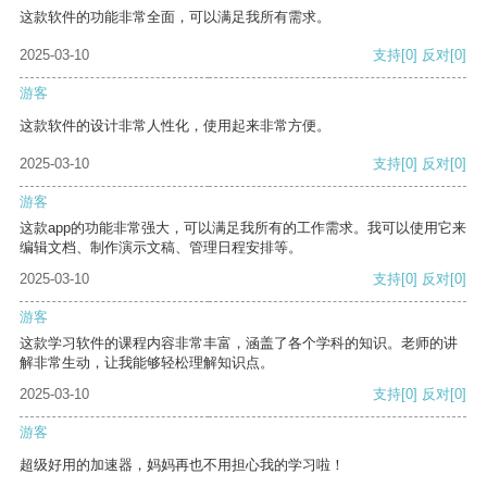
这款软件的功能非常全面，可以满足我所有需求。
2025-03-10
支持
[0]
反对
[0]
游客
这款软件的设计非常人性化，使用起来非常方便。
2025-03-10
支持
[0]
反对
[0]
游客
这款app的功能非常强大，可以满足我所有的工作需求。我可以使用它来
编辑文档、制作演示文稿、管理日程安排等。
2025-03-10
支持
[0]
反对
[0]
游客
这款学习软件的课程内容非常丰富，涵盖了各个学科的知识。老师的讲
解非常生动，让我能够轻松理解知识点。
2025-03-10
支持
[0]
反对
[0]
游客
超级好用的加速器，妈妈再也不用担心我的学习啦！