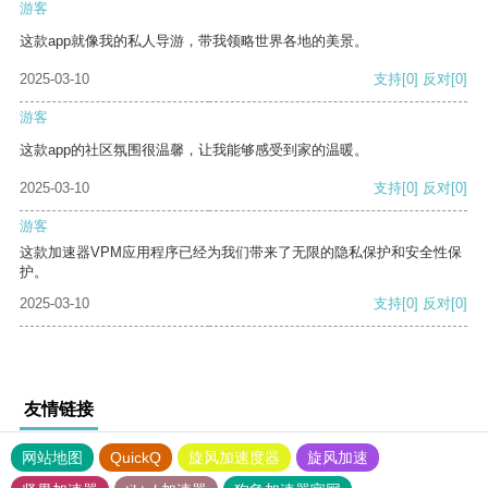
游客
这款app就像我的私人导游，带我领略世界各地的美景。
2025-03-10
支持
[0]
反对
[0]
游客
这款app的社区氛围很温馨，让我能够感受到家的温暖。
2025-03-10
支持
[0]
反对
[0]
游客
这款加速器VPM应用程序已经为我们带来了无限的隐私保护和安全性保
护。
2025-03-10
支持
[0]
反对
[0]
友情链接
网站地图
QuickQ
旋风加速度器
旋风加速