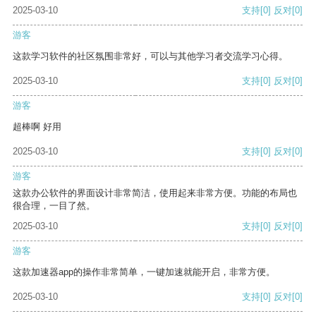
2025-03-10
支持
[0]
反对
[0]
游客
这款学习软件的社区氛围非常好，可以与其他学习者交流学习心得。
2025-03-10
支持
[0]
反对
[0]
游客
超棒啊 好用
2025-03-10
支持
[0]
反对
[0]
游客
这款办公软件的界面设计非常简洁，使用起来非常方便。功能的布局也
很合理，一目了然。
2025-03-10
支持
[0]
反对
[0]
游客
这款加速器app的操作非常简单，一键加速就能开启，非常方便。
2025-03-10
支持
[0]
反对
[0]