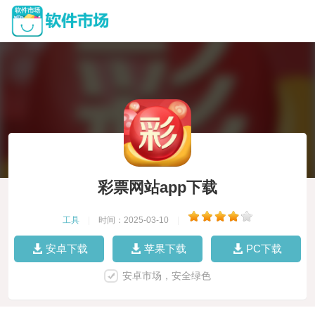
彩票网站app下载
工具
|
时间：2025-03-10
|
安卓下载
苹果下载
PC下载
安卓市场，安全绿色