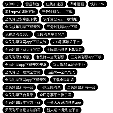
软件中心
雷霆加速
狂飙加速器
哔咔漫画
快鸭VPN
海外npv加速器官网
三分钟彩票app下载
全民彩票安卓版下载
快乐彩票app下载地址
全民娱乐彩票下载安装
三分钟彩票app下载
免费送彩金68元
全民彩票平台登录
全民彩票官网app下载安装
703彩票娱乐平台
全民彩票下载大全官网
全民娱乐彩票下载安装
全民彩票安卓版
老品牌—全民彩票
三分钟彩票app下载
全民彩票app下载安装安卓
新人送29元彩金平台
全民彩票下载大全官网
老品牌—全民彩票
全民彩票官网app下载安装
下载全民彩票
全民彩票所有平台
下载全民彩票
全民彩票所有平台
全民彩票平台登录
全民彩票平台换了吗
全民彩票版本官方下载
一分大发系统彩票app
天天彩平台是合法的吗
新人送29元彩金平台