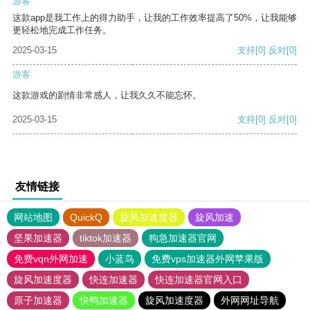
游客
这款app是我工作上的得力助手，让我的工作效率提高了50%，让我能够
更轻松地完成工作任务。
2025-03-15
支持
[0]
反对
[0]
游客
这款游戏的剧情非常感人，让我久久不能忘怀。
2025-03-15
支持
[0]
反对
[0]
友情链接
网站地图
QuickQ
旋风加速度器
旋风加速
坚果加速器
tiktok加速器
狗急加速器官网
免费vqn外网加速
小蓝鸟
免费vps加速器外网苹果版
旋风加速度器
快连加速器
快连加速器官网入口
原子加速器
快鸭加速器
旋风加速度器
外网网址导航