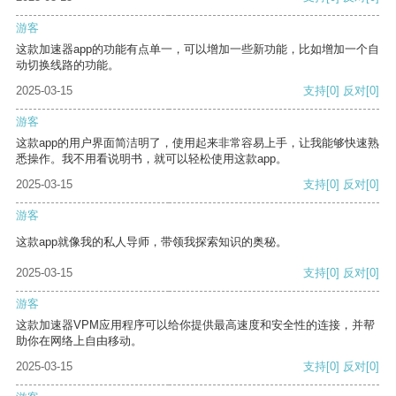
游客
这款加速器app的功能有点单一，可以增加一些新功能，比如增加一个自
动切换线路的功能。
2025-03-15
支持
[0]
反对
[0]
游客
这款app的用户界面简洁明了，使用起来非常容易上手，让我能够快速熟
悉操作。我不用看说明书，就可以轻松使用这款app。
2025-03-15
支持
[0]
反对
[0]
游客
这款app就像我的私人导师，带领我探索知识的奥秘。
2025-03-15
支持
[0]
反对
[0]
游客
这款加速器VPM应用程序可以给你提供最高速度和安全性的连接，并帮
助你在网络上自由移动。
2025-03-15
支持
[0]
反对
[0]