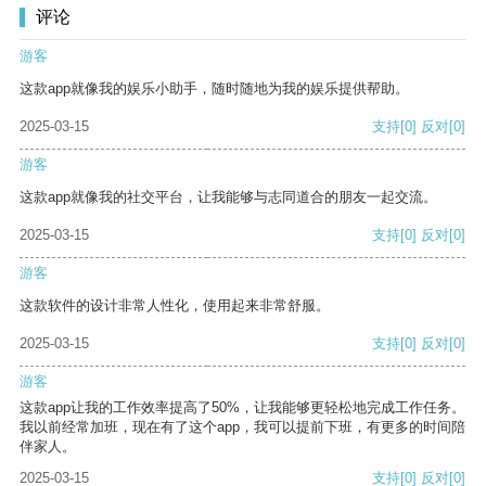
评论
游客
这款app就像我的娱乐小助手，随时随地为我的娱乐提供帮助。
2025-03-15
支持
[0]
反对
[0]
游客
这款app就像我的社交平台，让我能够与志同道合的朋友一起交流。
2025-03-15
支持
[0]
反对
[0]
游客
这款软件的设计非常人性化，使用起来非常舒服。
2025-03-15
支持
[0]
反对
[0]
游客
这款app让我的工作效率提高了50%，让我能够更轻松地完成工作任务。
我以前经常加班，现在有了这个app，我可以提前下班，有更多的时间陪
伴家人。
2025-03-15
支持
[0]
反对
[0]