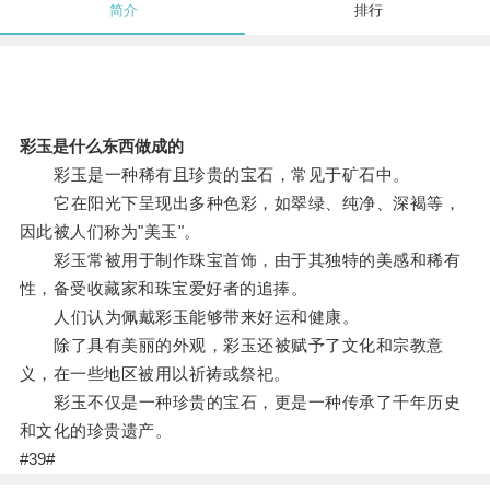
简介
排行
彩玉是什么东西做成的
彩玉是一种稀有且珍贵的宝石，常见于矿石中。
它在阳光下呈现出多种色彩，如翠绿、纯净、深褐等，
因此被人们称为"美玉"。
彩玉常被用于制作珠宝首饰，由于其独特的美感和稀有
性，备受收藏家和珠宝爱好者的追捧。
人们认为佩戴彩玉能够带来好运和健康。
除了具有美丽的外观，彩玉还被赋予了文化和宗教意
义，在一些地区被用以祈祷或祭祀。
彩玉不仅是一种珍贵的宝石，更是一种传承了千年历史
和文化的珍贵遗产。
#39#