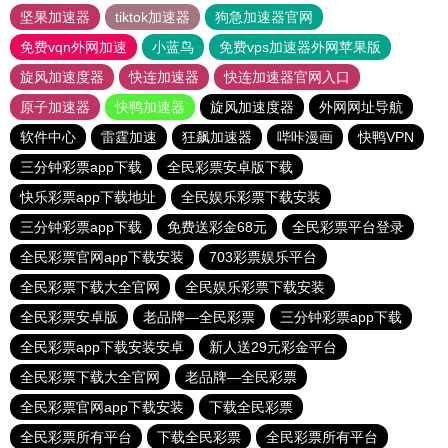
坚果加速器
tiktok加速器
狗急加速器官网
免费vqn外网加速
小蓝鸟
免费vps加速器外网苹果版
旋风加速度器
快连加速器
快连加速器官网入口
原子加速器
快鸭加速器
旋风加速度器
外网网址导航
软件中心
雷霆加速
狂飙加速器
哔咔漫画
快鸭VPN
三分钟彩票app下载
全民彩票安卓版下载
快乐彩票app下载地址
全民娱乐彩票下载安装
三分钟彩票app下载
免费送彩金68元
全民彩票平台登录
全民彩票官网app下载安装
703彩票娱乐平台
全民彩票下载大全官网
全民娱乐彩票下载安装
全民彩票安卓版
老品牌—全民彩票
三分钟彩票app下载
全民彩票app下载安装安卓
新人送29元彩金平台
全民彩票下载大全官网
老品牌—全民彩票
全民彩票官网app下载安装
下载全民彩票
全民彩票所有平台
下载全民彩票
全民彩票所有平台