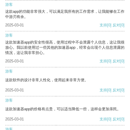
游客
这款app的功能非常强大，可以满足我所有的工作需求，让我能够在工作
中游刃有余。
2025-03-01
支持
[0]
反对
[0]
游客
这款加速器app的安全性很高，使用过程中不会泄露个人信息，这让我很
放心。我以前使用过一些其他的加速器app，经常会出现个人信息泄露的
情况，这让我非常担心。
2025-03-01
支持
[0]
反对
[0]
游客
这款软件的设计非常人性化，使用起来非常方便。
2025-03-01
支持
[0]
反对
[0]
游客
这款加速器app的价格有点贵，可以适当降低一些，这样会更加亲民。
2025-03-01
支持
[0]
反对
[0]
游客