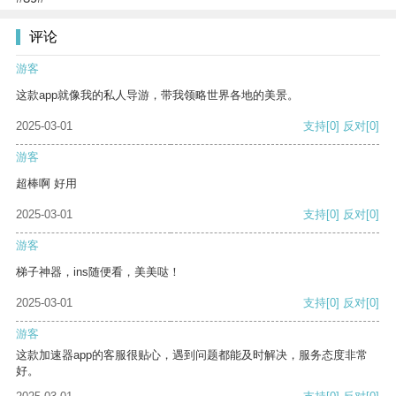
评论
游客
这款app就像我的私人导游，带我领略世界各地的美景。
2025-03-01
支持
[0]
反对
[0]
游客
超棒啊 好用
2025-03-01
支持
[0]
反对
[0]
游客
梯子神器，ins随便看，美美哒！
2025-03-01
支持
[0]
反对
[0]
游客
这款加速器app的客服很贴心，遇到问题都能及时解决，服务态度非常
好。