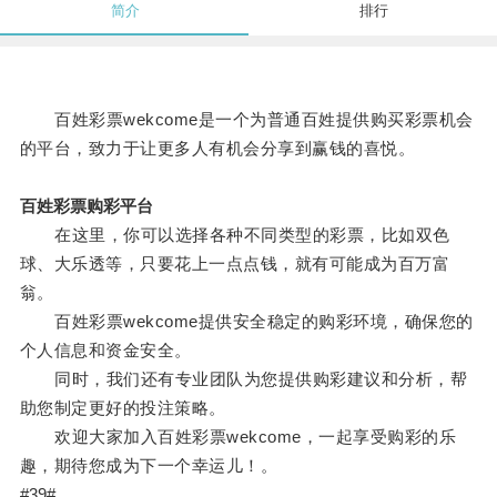
简介
排行
百姓彩票wekcome是一个为普通百姓提供购买彩票机会
的平台，致力于让更多人有机会分享到赢钱的喜悦。
百姓彩票购彩平台
在这里，你可以选择各种不同类型的彩票，比如双色
球、大乐透等，只要花上一点点钱，就有可能成为百万富
翁。
百姓彩票wekcome提供安全稳定的购彩环境，确保您的
个人信息和资金安全。
同时，我们还有专业团队为您提供购彩建议和分析，帮
助您制定更好的投注策略。
欢迎大家加入百姓彩票wekcome，一起享受购彩的乐
趣，期待您成为下一个幸运儿！。
#39#