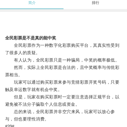
简介
排行
全民彩票是不是真的能中奖
全民彩票作为一种数字化彩票购买平台，其真实性受到
了很多人的质疑。
有人认为，全民彩票只是一种骗局，中奖的概率极低。
然而，实际上全民彩票是合法的，且中奖概率与传统彩
票相当。
玩家可以通过购买彩票来参与竞猜彩票开奖号码，只要
触及幸运数字就有机会中奖。
但是，玩家在购买彩票时一定要注意选择正规平台，以
避免被不法分子骗取个人信息或资金。
总的来说，全民彩票并非空穴来风，玩家可以放心参
与，但也要理性消费。
#39#