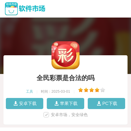
全民彩票是合法的吗
工具
|
时间：2025-03-01
|
安卓下载
苹果下载
PC下载
安卓市场，安全绿色